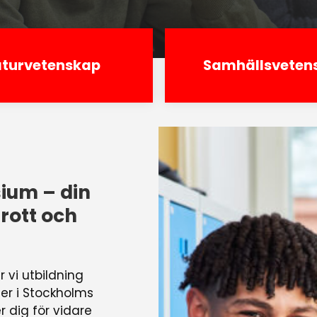
turvetenskap
Samhällsveten
ium – din
rott och
vi utbildning
ger i Stockholms
 dig för vidare