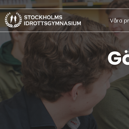
Våra p
Stockholms
Idrottsgymnasium
Gö