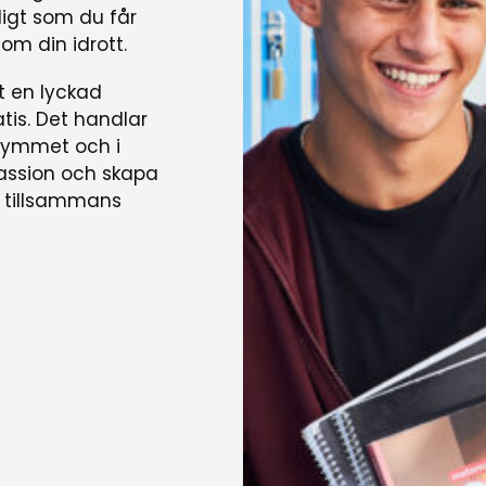
digt som du får
om din idrott.
t en lyckad
atis. Det handlar
 gymmet och i
passion och skapa
d tillsammans