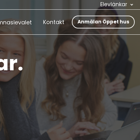
Elevlänkar
Kontakt
nasievalet
Anmälan Öppet hus
ar.