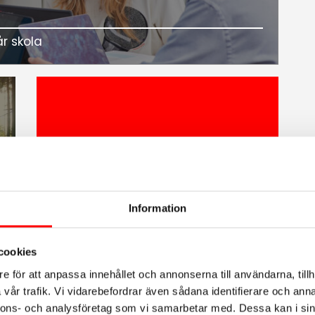
år skola
Kalendarium
Viktiga datum under läsåret
Information
cookies
e för att anpassa innehållet och annonserna till användarna, tillh
vår trafik. Vi vidarebefordrar även sådana identifierare och anna
nnons- och analysföretag som vi samarbetar med. Dessa kan i sin