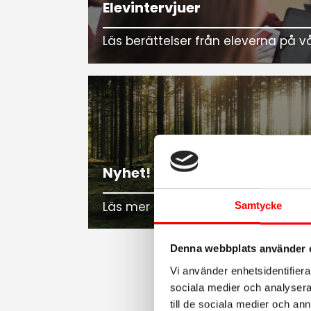
Elevintervjuer
Läs berättelser från eleverna på v
Nyhet! Friluftsprofil
Läs mer om skolans nya profil
Samtycke
Denna webbplats använder 
Vi använder enhetsidentifierar
sociala medier och analysera 
till de sociala medier och a