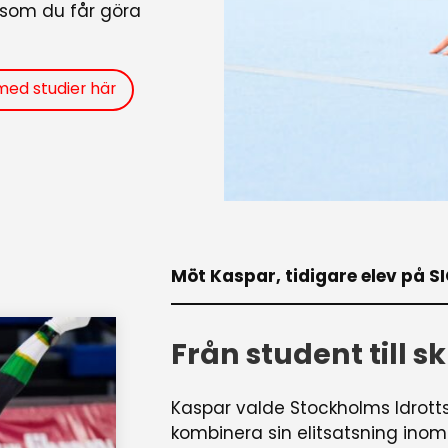
 som du får göra
med studier här
Möt Kaspar, tidigare elev på S
Från student till s
Kaspar valde Stockholms Idrot
kombinera sin elitsatsning ino