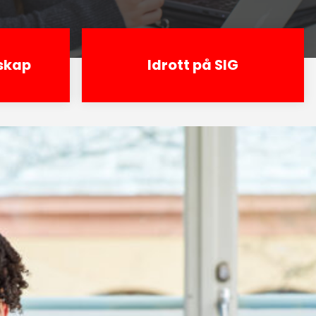
skap
Idrott på SIG