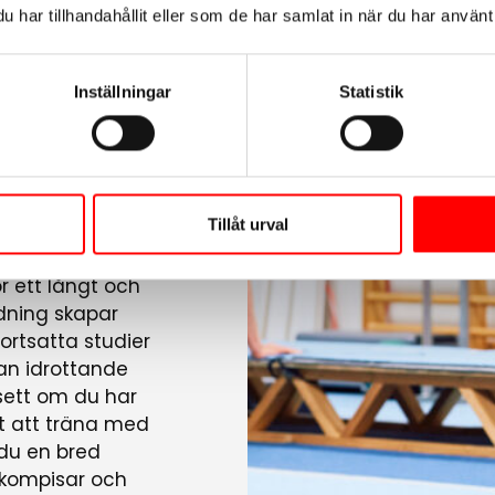
har tillhandahållit eller som de har samlat in när du har använt 
Inställningar
Statistik
dag.
Tillåt urval
ör ett långt och
ldning skapar
ortsatta studier
lan idrottande
sett om du har
gt att träna med
 du en bred
skompisar och