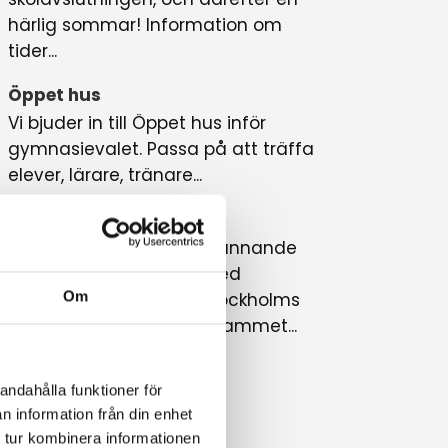
härlig sommar! Information om
tider...
Öppet hus
Vi bjuder in till Öppet hus inför
gymnasievalet. Passa på att träffa
elever, lärare, tränare...
PlayWellMinds
Vi har startat ett nytt spännande
program i samarbete med
Om
PlayWellMinds, här på Stockholms
Idrottsgymnasium. Programmet...
Alla nyheter »
andahålla funktioner för
n information från din enhet
 tur kombinera informationen