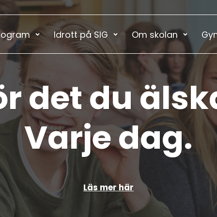
rogram
Idrott på SIG
Om skolan
Gym
r det du älsk
Varje dag.
Läs mer här