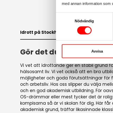
med annan information som du 
Samtyckesval
Nödvändig
Idrott på Stockholms Idrottsgymnasium
Gör det du älskar. Varje 
Avvisa
Vi vet att idrottande ger en stabil grund f
hälsosamt liv. Vi vet också att en bra utbi
möjligheter och goda förutsättningar för f
och arbetsliv. Hos oss slipper du välja mel
och en god akademisk utbildning. För oav
OS-drömmar eller mest tycker det är roli
kompisarna så är vi skolan för dig. Här får
akademisk grund, träffar likasinnade klas