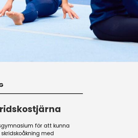
IG
kridskostjärna
tsgymnasium för att kunna
m skridskoåkning med