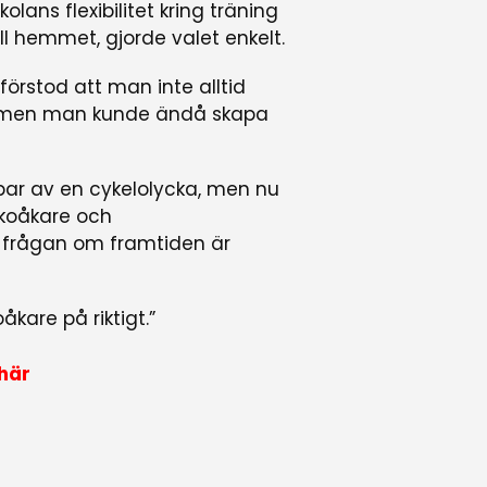
ans flexibilitet kring träning
ll hemmet, gjorde valet enkelt.
förstod att man inte alltid
, men man kunde ändå skapa
ar av en cykelolycka, men nu
skoåkare och
å frågan om framtiden är
oåkare på riktigt.”
 här